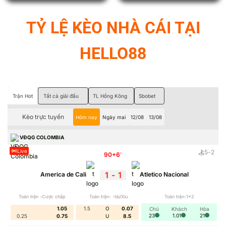
TỶ LỆ KÈO NHÀ CÁI TẠI
HELLO88
Trận Hot
Tất cả giải đấu
TL Hồng Kông
Sbobet
Kèo trực tuyến
Hôm nay
Ngày mai
12/08
13/08
VĐQG COLOMBIA
Live
5
-
2
90+6
'
1
-
1
America de Cali
Atletico Nacional
Toàn trận -Cược chấp
Toàn trận- -tài/Xỉu
Toàn trận-1x2
1.05
1.5
O
0.07
Chủ
Khách
Hòa
23
1.01
21
0.25
0.75
U
8.5