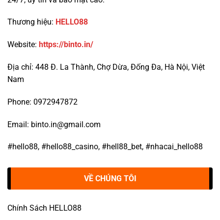
Thương hiệu:
HELLO88
Website:
https://binto.in/
Địa chỉ: 448 Đ. La Thành, Chợ Dừa, Đống Đa, Hà Nội, Việt
Nam
Phone: 0972947872
Email:
binto.in@gmail.com
#hello88, #hello88_casino, #hell88_bet, #nhacai_hello88
VỀ CHÚNG TÔI
Chính Sách HELLO88