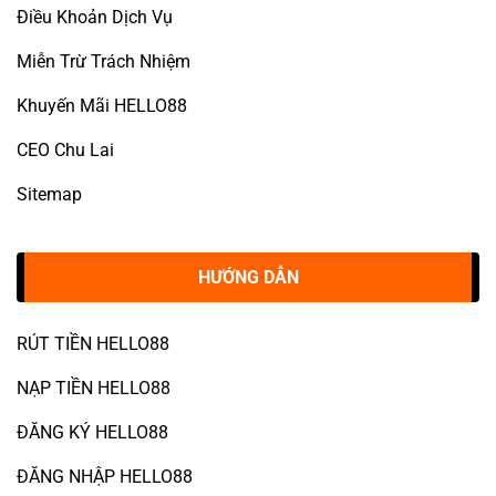
Điều Khoản Dịch Vụ
Miễn Trừ Trách Nhiệm
Khuyến Mãi HELLO88
CEO Chu Lai
Sitemap
HƯỚNG DẪN
RÚT TIỀN HELLO88
NẠP TIỀN HELLO88
ĐĂNG KÝ HELLO88
ĐĂNG NHẬP HELLO88