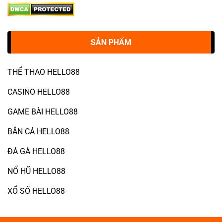
SẢN PHẨM
THỂ THAO HELLO88
CASINO HELLO88
GAME BÀI HELLO88
BẮN CÁ HELLO88
ĐÁ GÀ HELLO88
NỔ HŨ HELLO88
XỔ SỐ HELLO88