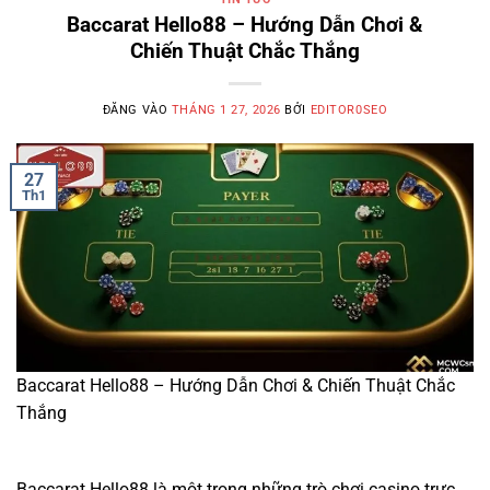
Baccarat Hello88 – Hướng Dẫn Chơi &
Chiến Thuật Chắc Thắng
ĐĂNG VÀO
THÁNG 1 27, 2026
BỞI
EDITOR0SEO
27
Th1
Baccarat Hello88 – Hướng Dẫn Chơi & Chiến Thuật Chắc
Thắng
Baccarat Hello88 là một trong những trò chơi casino trực