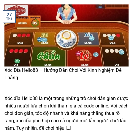
27
Th1
Xóc Đĩa Hello88 – Hướng Dẫn Chơi Với Kinh Nghiệm Dễ
Thắng
Xóc đĩa Hello88 là một trong những trò chơi dân gian được
nhiều người lựa chọn khi tham gia cá cược online. Với cách
chơi đơn giản, tốc độ nhanh và khả năng thắng thua rõ
ràng, xóc đĩa phù hợp cho cả người mới lẫn người chơi lâu
năm. Tuy nhiên, để chơi hiệu […]