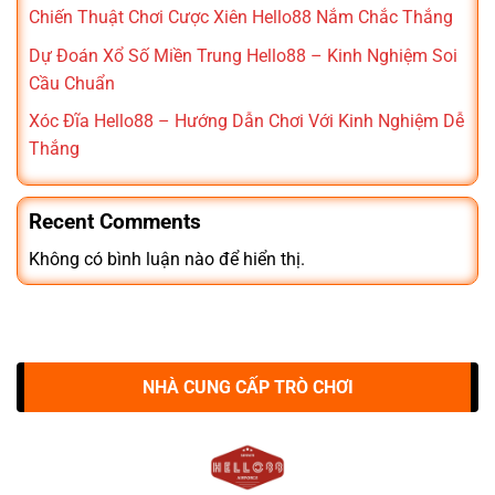
Chiến Thuật Chơi Cược Xiên Hello88 Nắm Chắc Thắng
Dự Đoán Xổ Số Miền Trung Hello88 – Kinh Nghiệm Soi
Cầu Chuẩn
Xóc Đĩa Hello88 – Hướng Dẫn Chơi Với Kinh Nghiệm Dễ
Thắng
Recent Comments
Không có bình luận nào để hiển thị.
NHÀ CUNG CẤP TRÒ CHƠI