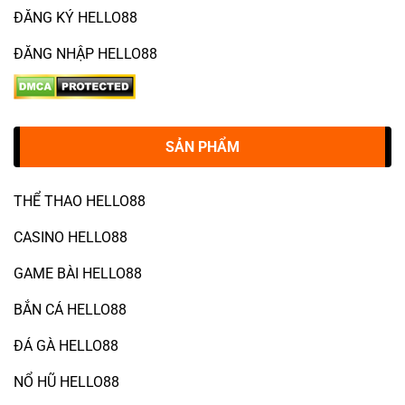
ĐĂNG KÝ HELLO88
ĐĂNG NHẬP HELLO88
SẢN PHẨM
THỂ THAO HELLO88
CASINO HELLO88
GAME BÀI HELLO88
BẮN CÁ HELLO88
ĐÁ GÀ HELLO88
NỔ HŨ HELLO88