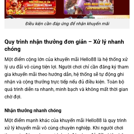
Điều kiện cần đáp ứng để nhận khuyến mãi
Quy trình nhận thưởng đơn giản – Xử lý nhanh
chóng
Một điểm cộng lớn của khuyến mãi Hello88 là hệ thống xử
lý ưu đãi vô cùng tiện lợi. Người chơi chỉ cần đăng ký tham
gia khuyến mãi theo hướng dẫn, hệ thống sẽ tự động ghi
nhận và cộng thưởng trực tiếp nếu đủ điều kiện. Toàn bộ
quá trình diễn ra nhanh, minh bạch và không mất thời gian
chờ đợi.
Nhận thưởng nhanh chóng
Một điểm mạnh khác của khuyến mãi Hello88 là quy trình
xử lý khuyến mãi vô cùng chuyên nghiệp. Khi người chơi