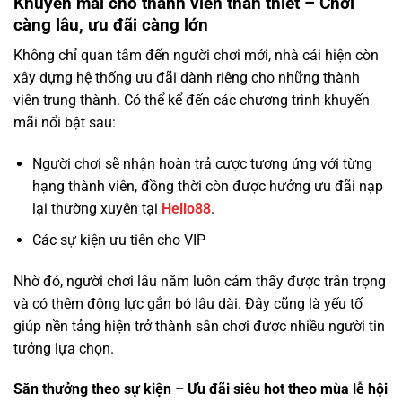
Khuyến mãi cho thành viên thân thiết – Chơi
càng lâu, ưu đãi càng lớn
Không chỉ quan tâm đến người chơi mới, nhà cái hiện còn
xây dựng hệ thống ưu đãi dành riêng cho những thành
viên trung thành. Có thể kể đến các chương trình khuyến
mãi nổi bật sau:
Người chơi sẽ nhận hoàn trả cược tương ứng với từng
hạng thành viên, đồng thời còn được hưởng ưu đãi nạp
lại thường xuyên tại
Hello88
.
Các sự kiện ưu tiên cho VIP
Nhờ đó, người chơi lâu năm luôn cảm thấy được trân trọng
và có thêm động lực gắn bó lâu dài. Đây cũng là yếu tố
giúp nền tảng hiện trở thành sân chơi được nhiều người tin
tưởng lựa chọn.
Săn thưởng theo sự kiện – Ưu đãi siêu hot theo mùa lễ hội