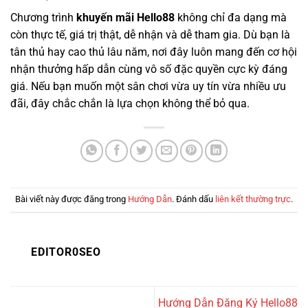
Chương trình
khuyến mãi Hello88
không chỉ đa dạng mà
còn thực tế, giá trị thật, dễ nhận và dễ tham gia. Dù bạn là
tân thủ hay cao thủ lâu năm, nơi đây luôn mang đến cơ hội
nhận thưởng hấp dẫn cùng vô số đặc quyền cực kỳ đáng
giá. Nếu bạn muốn một sân chơi vừa uy tín vừa nhiều ưu
đãi, đây chắc chắn là lựa chọn không thể bỏ qua.
Bài viết này được đăng trong
Hướng Dẫn
. Đánh dấu
liên kết thường trực
.
EDITOR0SEO
Hướng Dẫn Đăng Ký Hello88